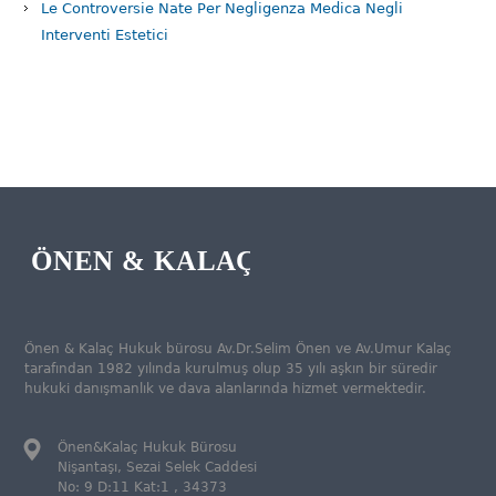
Le Controversie Nate Per Negligenza Medica Negli
Interventi Estetici
Önen & Kalaç Hukuk bürosu Av.Dr.Selim Önen ve Av.Umur Kalaç
tarafından 1982 yılında kurulmuş olup 35 yılı aşkın bir süredir
hukuki danışmanlık ve dava alanlarında hizmet vermektedir.
Önen&Kalaç Hukuk Bürosu
Nişantaşı, Sezai Selek Caddesi
No: 9 D:11 Kat:1 , 34373